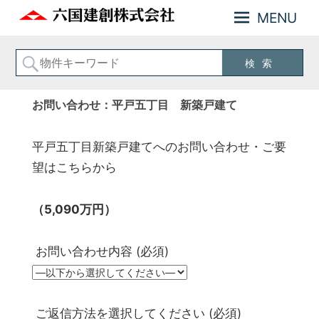
MENU
神
六
奈
国
川
建
横
創
浜
お問い合わせ：平戸五丁目 新築戸建て
の
株
不
式
動
平戸五丁目新築戸建てへのお問い合わせ・ご要
会
産
お
望はこちらから
社
住
ま
（5,090万円）
い
の
事
お問い合わせ内容 (必須)
な
ら
六
国
ご返信方法を選択してください (必須)
建