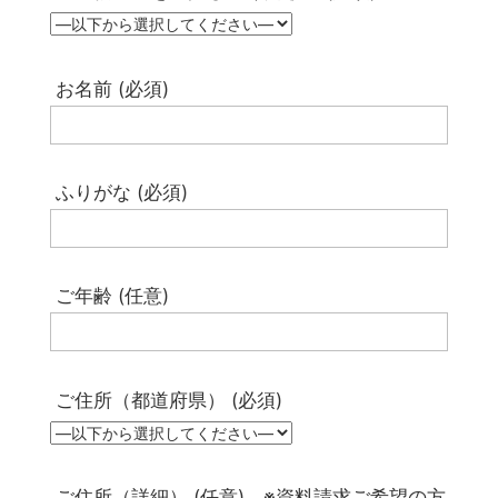
創
株
式
会
お名前 (必須)
社
に
お
任
ふりがな (必須)
せ
下
さ
い
ご年齢 (任意)
ご住所（都道府県） (必須)
ご住所（詳細） (任意) ※資料請求ご希望の方