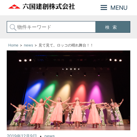
MENU
神
六
奈
国
川
建
横
創
浜
の
Home
news
見て見て。ロッコの晴れ舞台！！
株
不
式
動
会
産
お
社
住
ま
い
の
事
な
ら
六
国
建
2019年12月9日
news