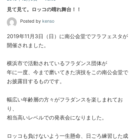
創
見て見て。ロッコの晴れ舞台！！
株
式
Posted by
kenso
会
社
2019年11月3日（日）に南公会堂でフラフェスタが
に
お
開催されました。
任
せ
横浜市で活動されているフラダンス団体が
下
さ
年に一度、今まで磨いてきた演技をこの南公会堂で
い
お披露目するものです。
幅広い年齢層の方々がフラダンスを楽しまれてお
り、
相当高いレベルでの発表会になりました。
ロッコも負けないよう一生懸命、日ごろ練習した成