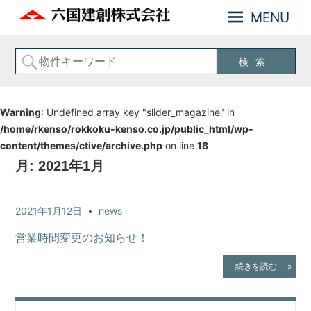
MENU
神
六
奈
国
川
建
横
創
浜
の
株
Warning
: Undefined array key "slider_magazine" in
不
式
/home/rkenso/rokkoku-kenso.co.jp/public_html/wp-
動
会
content/themes/ctive/archive.php
on line
18
産
お
社
月:
2021年1月
住
ま
い
2021年1月12日
news
の
事
営業時間変更のお知らせ！
な
ら
続きを読む »
六
国
建