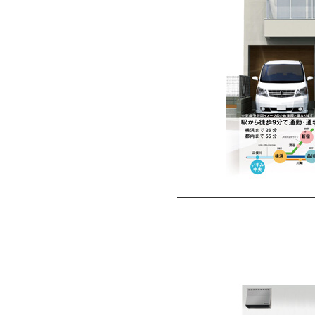
六
国
建
創
株
式
会
社
に
お
任
せ
下
さ
い