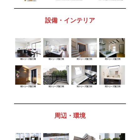
創
株
式
設備・インテリア
会
社
に
お
任
せ
下
さ
い
周辺・環境