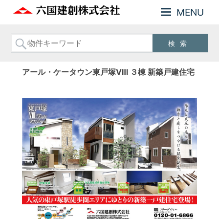
MENU
神
六
奈
国
川
建
横
創
浜
アール・ケータウン東戸塚Ⅷ ３棟 新築戸建住宅
の
株
不
式
動
会
産
お
社
住
ま
い
の
事
な
ら
六
国
建