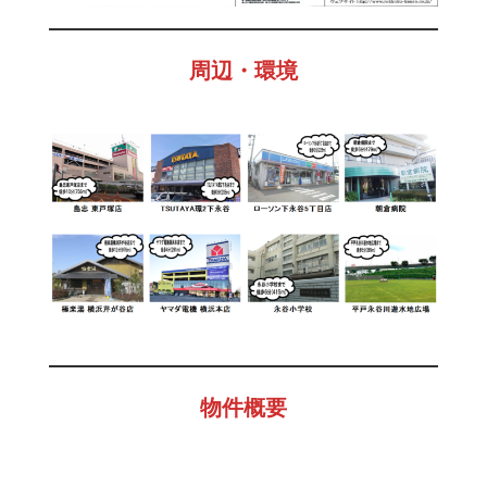
創
株
式
周辺・環境
会
社
に
お
任
せ
下
さ
い
物件概要