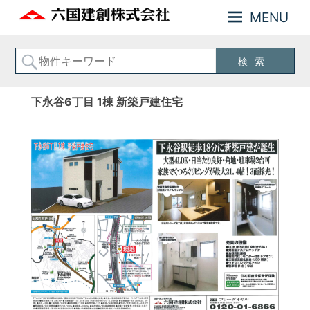
MENU
神
六
奈
国
川
建
横
創
浜
下永谷6丁目 1棟 新築戸建住宅
の
株
不
式
動
会
産
お
社
住
ま
い
の
事
な
ら
六
国
建