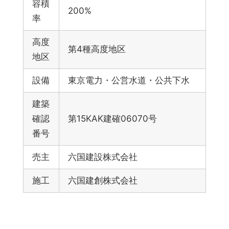
容積
200%
率
高度
第4種高度地区
地区
設備
東京電力・公営水道・公共下水
建築
確認
第15KAK建確06070号
番号
売主
六国建設株式会社
施工
六国建創株式会社