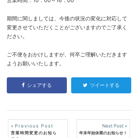
営業時間：10：00～16：00
創
株
式
期間に関しましては、今後の状況の変化に対応して
会
変更させていただくことがございますのでご了承く
社
ださい。
に
お
任
ご不便をおかけしますが、何卒ご理解いただきます
せ
ようお願いいたします。
下
さ
い
シェアする
ツイートする
投
Previous Post
Next Post
営業時間変更のお知ら
年末年始休業のお知らせ！
稿