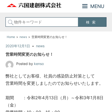
MENU
神
六
奈
国
川
建
横
創
浜
の
Home
news
営業時間変更のお知らせ！
株
不
式
2020年12月1日
news
動
会
産
営業時間変更のお知らせ！
お
社
住
Posted by
kenso
ま
い
弊社としてお客様、社員の感染防止対策として
の
営業時間を変更しましたのでお知らせいたします。
事
な
ら
期間 ：令和2年4月13日（月）～令和3年1月8日
六
（金）
国
建